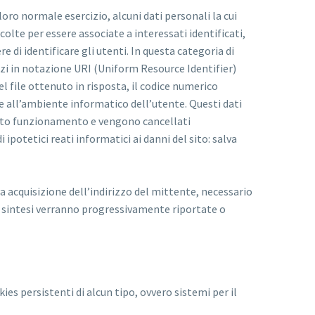
oro normale esercizio, alcuni dati personali la cui
olte per essere associate a interessati identificati,
di identificare gli utenti. In questa categoria di
rizzi in notazione URI (Uniform Resource Identifier)
del file ottenuto in risposta, il codice numerico
o e all’ambiente informatico dell’utente. Questi dati
rretto funzionamento e vengono cancellati
potetici reati informatici ai danni del sito: salva
iva acquisizione dell’indirizzo del mittente, necessario
 di sintesi verranno progressivamente riportate o
ies persistenti di alcun tipo, ovvero sistemi per il