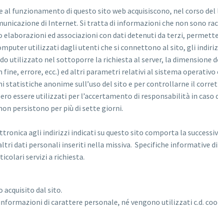
e al funzionamento di questo sito web acquisiscono, nel corso del l
municazione di Internet. Si tratta di informazioni che non sono racc
laborazioni ed associazioni con dati detenuti da terzi, permettere 
computer utilizzati dagli utenti che si connettono al sito, gli indi
todo utilizzato nel sottoporre la richiesta al server, la dimensione 
 fine, errore, ecc.) ed altri parametri relativi al sistema operativ
oni statistiche anonime sull’uso del sito e per controllarne il co
essere utilizzati per l’accertamento di responsabilità in caso di i
non persistono per più di sette giorni.
ettronica agli indirizzi indicati su questo sito comporta la success
altri dati personali inseriti nella missiva. Specifiche informative
colari servizi a richiesta.
 acquisito dal sito.
informazioni di carattere personale, né vengono utilizzati c.d. cook