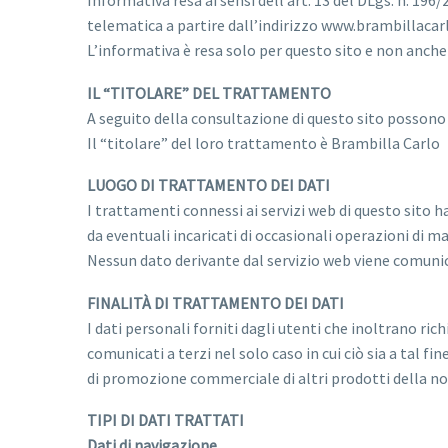
Informativa resa ai sensi dell’art. 13 del DLgs. n. 196
telematica a partire dall’indirizzo www.brambillacarl
L’informativa è resa solo per questo sito e non anche
IL “TITOLARE” DEL TRATTAMENTO
A seguito della consultazione di questo sito possono es
Il “titolare” del loro trattamento è Brambilla Carlo
LUOGO DI TRATTAMENTO DEI DATI
I trattamenti connessi ai servizi web di questo sito 
da eventuali incaricati di occasionali operazioni di 
Nessun dato derivante dal servizio web viene comunic
FINALITÀ DI TRATTAMENTO DEI DATI
I dati personali forniti dagli utenti che inoltrano rich
comunicati a terzi nel solo caso in cui ciò sia a tal fin
di promozione commerciale di altri prodotti della nos
TIPI DI DATI TRATTATI
Dati di navigazione