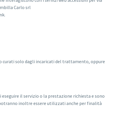
he interagiscono con i servizi web accessibili per via
mbilla Carlo srl
nk.
o curati solo dagli incaricati del trattamento, oppure
i eseguire il servizio o la prestazione richiesta e sono
ci potranno inoltre essere utilizzati anche per finalità