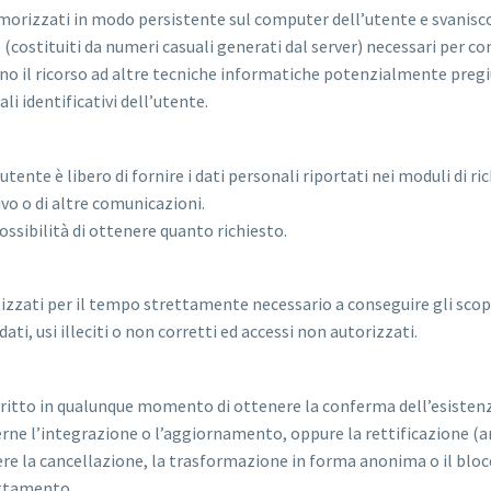
emorizzati in modo persistente sul computer dell’utente e svanisc
e (costituiti da numeri casuali generati dal server) necessari per con
vitano il ricorso ad altre tecniche informatiche potenzialmente pregi
i identificativi dell’utente.
’utente è libero di fornire i dati personali riportati nei moduli di r
ivo o di altre comunicazioni.
sibilità di ottenere quanto richiesto.
zzati per il tempo strettamente necessario a conseguire gli scopi 
ati, usi illeciti o non corretti ed accessi non autorizzati.
il diritto in qualunque momento di ottenere la conferma dell’esiste
erne l’integrazione o l’aggiornamento, oppure la rettificazione (art
dere la cancellazione, la trasformazione in forma anonima o il blocc
rattamento.