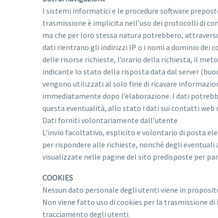
I sistemi informatici e le procedure software prepost
trasmissione è implicita nell’uso dei protocolli di co
ma che per loro stessa natura potrebbero, attraverso e
dati rientrano gli indirizzi IP o i nomi a dominio dei 
delle risorse richieste, l’orario della richiesta, il me
indicante lo stato della risposta data dal server (buon
vengono utilizzati al solo fine di ricavare informazi
immediatamente dopo l’elaborazione. I dati potrebbero 
questa eventualità, allo stato i dati sui contatti web 
Dati forniti volontariamente dall’utente
L’invio facoltativo, esplicito e volontario di posta el
per rispondere alle richieste, nonché degli eventuali 
visualizzate nelle pagine del sito predisposte per parti
COOKIES
Nessun dato personale degli utenti viene in proposito
Non viene fatto uso di cookies per la trasmissione di 
tracciamento degli utenti.