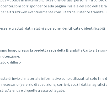
/2003 – Codice in materia di protezione dei dati personali a coloro c
ocenter.com corrispondente alla pagina iniziale del sito della Bra
 per altri siti web eventualmente consultati dall’utente tramite li
sere trattati dati relativi a persone identificate o identificabili.
hanno luogo presso la predetta sede della Brambilla Carlo srl e son
manutenzione.
ato o diffuso.
ieste di invio di materiale informativo sono utilizzati al solo fine d
e necessario (servizio di spedizione, corrieri, ecc.). I dati anagrafi
tra Azienda e di quelle a essa collegate.