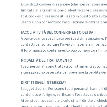
L’uso di c.d. cookies di sessione (che non vengono m
limitato alla trasmissione di identificativi di session
I c.d. cookies di sessione utilizzati in questo sito e
utenti e non consentono l’acquisizione di dati personal
FACOLTATIVITÀ DEL CONFERIMENTO DEI DATI
A parte quanto specificato per i dati di navigazione, l
contatti per sollecitare l’invio di materiale informat
Il loro mancato conferimento può comportare l’impos
MODALITÀ DEL TRATTAMENTO
I dati personali sono trattati con strumenti automati
sicurezza sono osservate per prevenire la perdita dei d
DIRITTI DEGLI INTERESSATI
I soggetti cui si riferiscono i dati personali hanno 
contenuto e l’origine, verificarne l’esattezza o chied
Ai sensi del medesimo articolo si ha il diritto di chie
opporsi in ogni caso, per motivi legittimi, al loro t